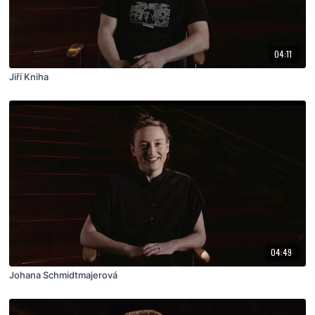
04:11
Jiří Kniha
04:49
Johana Schmidtmajerová