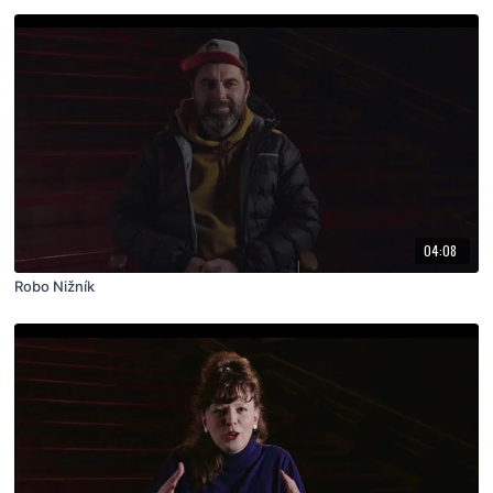
04:08
Robo Nižník