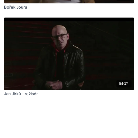
Bořek Joura
04:37
Jan Jirků - režisér