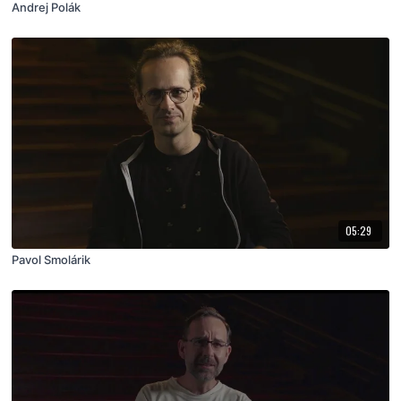
Andrej Polák
05:29
Pavol Smolárik